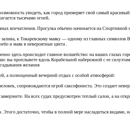
озможность увидеть, как город примеряет свой самый красивый н
жигается тысячами огней.
зных впечатления. Прогулка обычно начинается на Спортивной н
 залива, к Токаревскому маяку — одному из главных символов Вл
небо и маяк в невероятные цвета .
Именно здесь происходит главное волшебство: на ваших глазах го
ши: вы проплывете вдоль Корабельной набережной с ее силуэтам
агадывания желания
ей, а полноценный вечерний отдых с особой атмосферой:
человек, сопровождаются игрой саксофониста. Это создает неве
 замерзнете. На всех судах предусмотрен теплый салон, а на от
в. Этого достаточно, чтобы в полной мере насладиться видами, 