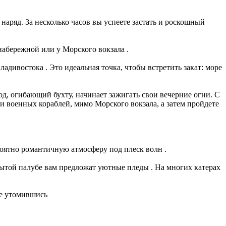
аряд. За несколько часов вы успеете застать и роскошный
абережной или у Морского вокзала .
адивостока . Это идеальная точка, чтобы встретить закат: море
род, огибающий бухту, начинает зажигать свои вечерние огни. С
и военных кораблей, мимо Морского вокзала, а затем пройдете
роятно романтичную атмосферу под плеск волн .
крытой палубе вам предложат уютные пледы . На многих катерах
не утомившись