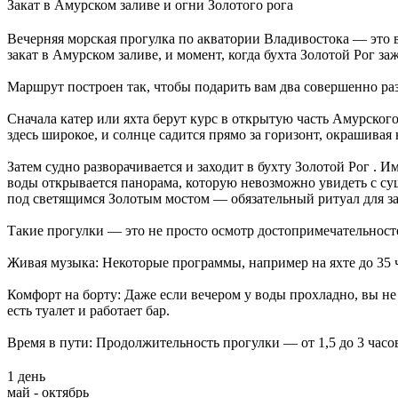
Закат в Амурском заливе и огни Золотого рога
Вечерняя морская прогулка по акватории Владивостока — это в
закат в Амурском заливе, и момент, когда бухта Золотой Рог за
Маршрут построен так, чтобы подарить вам два совершенно ра
Сначала катер или яхта берут курс в открытую часть Амурского
здесь широкое, и солнце садится прямо за горизонт, окрашивая 
Затем судно разворачивается и заходит в бухту Золотой Рог . 
воды открывается панорама, которую невозможно увидеть с су
под светящимся Золотым мостом — обязательный ритуал для з
Такие прогулки — это не просто осмотр достопримечательност
Живая музыка: Некоторые программы, например на яхте до 35 
Комфорт на борту: Даже если вечером у воды прохладно, вы не
есть туалет и работает бар.
Время в пути: Продолжительность прогулки — от 1,5 до 3 часо
1 день
май - октябрь